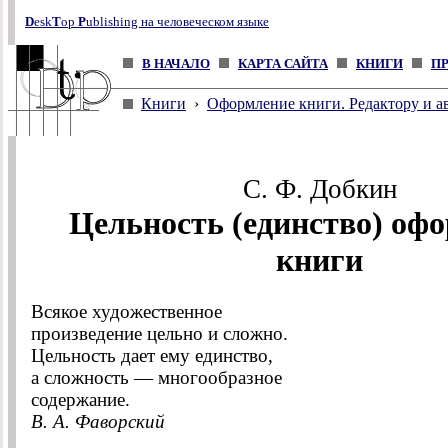
D
esk
T
op
P
ublishing на человеческом языке
В НАЧАЛО
КАРТА САЙТА
КНИГИ
П
Книги
›
Оформление книги. Редактору и а
С. Ф. Добкин
Цельность (единство) оф
книги
Всякое художественное
произведение цельно и сложно.
Цельность дает ему единство,
а сложность — многообразное
содержание.
В. А. Фаворский